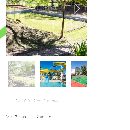
De 10 à 12 de Outubro
Min.
2
dias
2
adultos