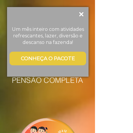
DIA DAS
Um mês inteiro com atividades
CRIANÇAS
refrescantes, lazer, diversão e
descanso na fazenda!
Hotel Fazenda Águas de
Lindóia
CONHEÇA O PACOTE
PACOTES COM
PENSÃO COMPLETA