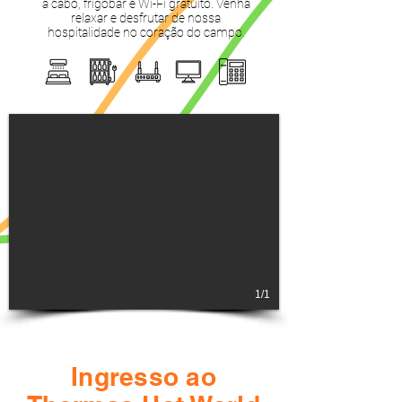
a cabo, frigobar e Wi-Fi gratuito. Venha
relaxar e desfrutar de nossa
hospitalidade no coração do campo.
1/1
Ingresso ao