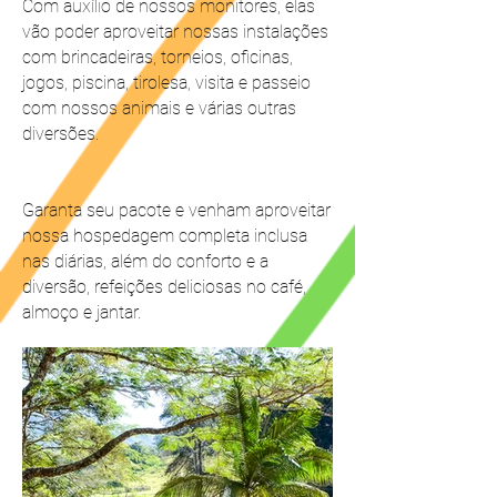
Com auxílio de nossos monitores, elas
vão poder aproveitar nossas instalações
com brincadeiras, torneios, oficinas,
jogos, piscina, tirolesa, visita e passeio
com nossos animais e várias outras
diversões.
Garanta seu pacote e venham aproveitar
nossa hospedagem completa inclusa
nas diárias, além do conforto e a
diversão, refeições deliciosas no café,
almoço e jantar.