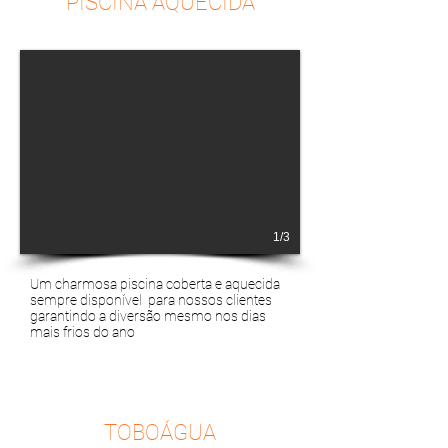
PISCINA AQUECIDA
1/3
Um charmosa piscina coberta e aquecida
sempre disponí
vel para nossos clientes
garantindo a diversão mesmo nos dias
mais frios do ano
TOBOÁGUA