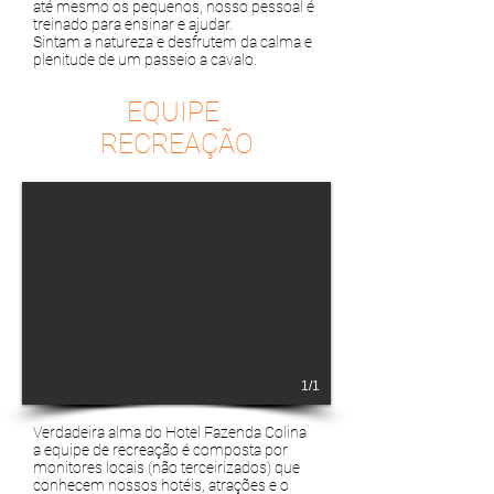
até mesmo os pequenos, nosso pessoal é
treinado para ensinar e ajudar.
Sintam a natureza e desfrutem da calma e
plenitude de um passeio a cavalo.
EQUIPE
RECREAÇÃO
1/1
Verdadeira alma do Hotel Fazenda Colina
a equipe de recreação é composta por
monitores locais (não terceirizados) que
conhecem nossos hotéis, atrações e o