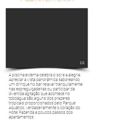
1/1
A piscina externa celebra o sol e a alegria.
Apreciar a vista panorâmica saboreando
um drinque no bar relaxar tranquilamente
nas espreguiçadeiras ou participar da
divertida agitação que acontece no
toboágua são alguns dos prazeres
tropicais proporcionados pelo Parque
Aquático, verdadeiramente o coração do
Hotel Fazenda a poucos passos dos
apartamentos