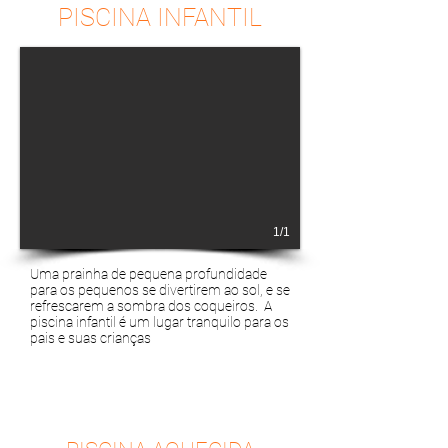
PISCINA INFANTIL
1/1
Uma prainha de pequena profundidade
para os pequenos se divertirem ao sol, e se
refrescarem a sombra dos coqueiros. A
piscina infantil é um lugar tranquilo para os
pais e suas crianças