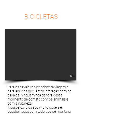
BICICLETAS
1/1
Para os cavaleiros de primeira viagem e
para aqueles que já tem interação com os
cavalos, ninguém fica de fora desse
momento de contato com os animais e
com a natureza.
Nossos cavalos são muito dóceis e
acostumados com todo tipo de montaria