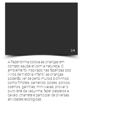
1/4
A Fazendinha coloca as crianças em
contato saudável com a natureza. O
ambiente foi inspirado nas fazendas dos
livros de história infantil: as crianças
poderão ver de perto muitos bichinhos,
como filhotes, carneiros, bodes, porcos,
coelhos, galinhas, mini-vacas, provar o
puro leite da vaquinha, fazer passeios a
cavalo, charrete e participar de diversas
atividades ecológicas.