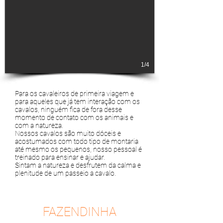
1/4
Para os cavaleiros de primeira viagem e
para aqueles que já tem interação com os
cavalos, ninguém fica de fora desse
momento de contato com os animais e
com a natureza.
Nossos cavalos são muito dóceis e
acostumados com todo tipo de montaria
até mesmo os pequenos, nosso pessoal é
treinado para ensinar e ajudar.
Sintam a natureza e desfrutem da calma e
plenitude de um passeio a cavalo.
FAZENDINHA