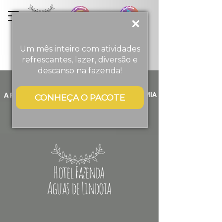
Menino
da
Porteira
Turismo Rural
Um mês inteiro com atividades
refrescantes, lazer, diversão e
descanso na fazenda!
ACOMODAÇÕES
GASTRONOMIA
A FAZENDA
CONHEÇA O PACOTE
Hotel Fazenda
Aguas de Lindoia