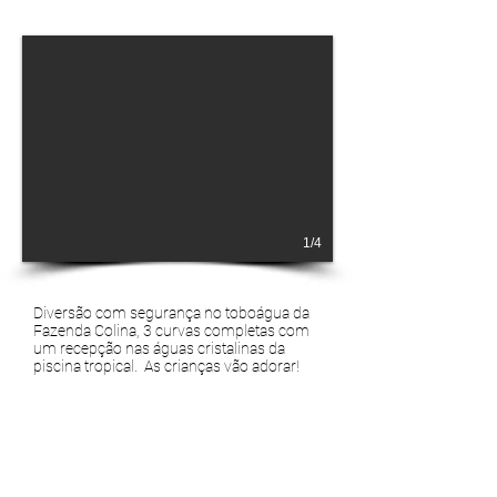
1/4
Diversão com segurança no toboágua da
Fazenda Colina, 3 curvas completas com
um recepção nas águas cristalinas da
piscina tropical. As crianças vão adorar!