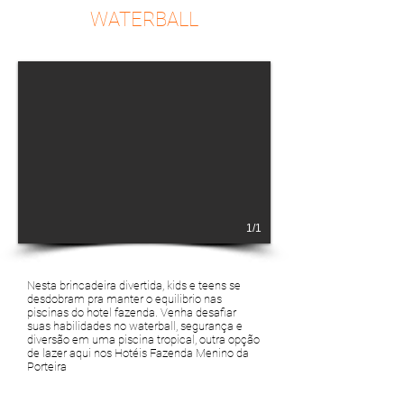
WATERBALL
1/1
Nesta brincadeira divertida, kids e teens se
desdobram pra manter o equilibrio nas
piscinas do hotel fazenda. Venha desafiar
suas habilidades no waterball, segurança e
diversão em uma piscina tropical, outra opção
de lazer aqui nos Hotéis Fazenda Menino da
Porteira