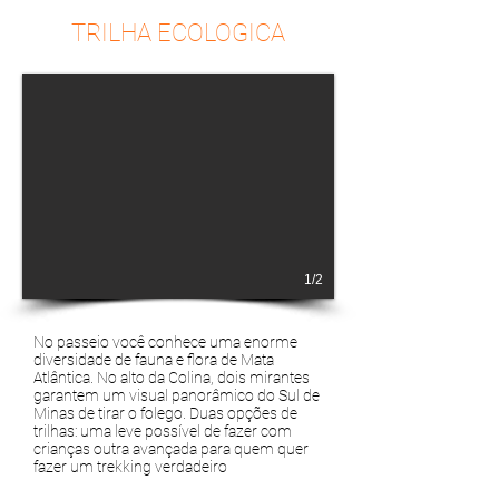
TRILHA ECOLOGICA
1/2
No passeio você conhece uma enorme
diversidade de fauna e flora de Mata
Atlântica. No alto da Colina, dois mirantes
garantem um visual panorâmico do Sul de
Minas de tirar o folego. Duas opções de
trilhas: uma leve possível de fazer com
crianças outra avançada para quem quer
fazer um trekking verdadeiro