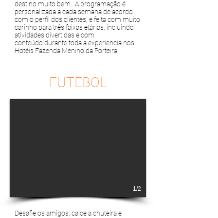
destino muito bem. A programação é
personalizada a cada semana de acordo
com o perfil dos clientes, e feita com muito
carinho para três faixas etárias, incluindo
atividades divertidas e com
conteúdo durante toda a experiencia nos
Hotéis Fazenda Menino da Porteira
FUTEBOL
1/2
Desafie os amigos, calce a chuteira e