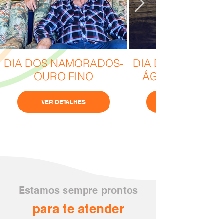
DIA DOS NAMORADOS-
DIA DOS NAMOR
OURO FINO
ÁGUAS DE LIN
VER DETALHES
Estamos sempre prontos
para te atender