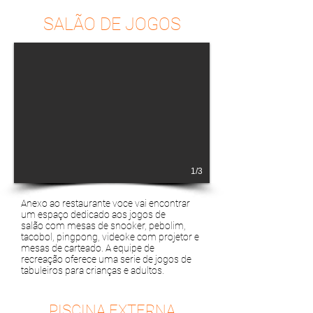
SALÃO
DE JOGOS
1/3
Anexo ao restaurante voce vai encontrar
um espaço dedicado aos jogos de
salão com mesas de snooker, pebolim,
tacobol, pingpong, videoke com projetor e
mesas de carteado. A equipe de
recreação oferece uma serie de jogos de
tabuleiros para crianças e adultos.
PISCINA EXTERNA