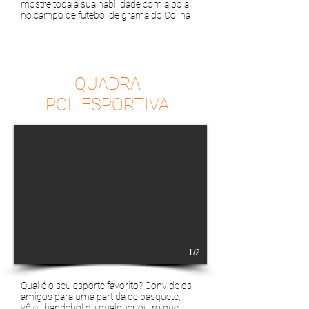
mostre toda a sua habilidade com a bola
no campo de futebol de grama do Colina
QUADRA
POLIESPORTIVA
1/2
Qual é o seu esporte favorito? Convide os
amigos para uma partida de basquete,
vôlei, handebol ou qualquer outro que