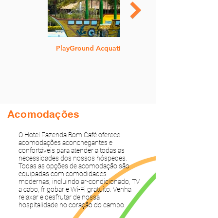
PlayGround Acquatico
Acomodações
O Hotel Fazenda Bom Café oferece
acomodações aconchegantes e
confortáveis para atender a todas as
necessidades dos nossos hóspedes.
Todas as opções de acomodação são
equipadas com comodidades
modernas, incluindo ar-condicionado, TV
a cabo, frigobar e Wi-Fi gratuito. Venha
relaxar e desfrutar de nossa
hospitalidade no coração do campo.