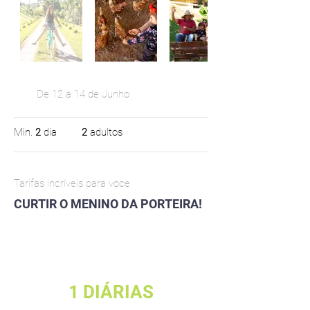
De 12 a 14 de Junho
Min.
2
dia
2
adultos
Tarifas incríveis para voce
CURTIR O MENINO DA PORTEIRA!
1 DIÁRIAS