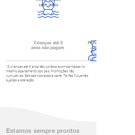
sem juros
Crianças até 5
Pensão competa
anos não pagam
4 refeições
*3 crianças até 5 anos são cortesia acompanhadas no
mesmo apartamento dos pais. Promoções não
cumulativas. Bebidas cobradas à parte. Tarifas flutuantes,
sujeitas a alteração.
Estamos sempre prontos