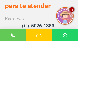
para te atender
1
Reservas
5026-1383
(11)
Chat
WhatsApp
E-mail
Garanta agora seu pacote
Dia dos
para o
Namorados