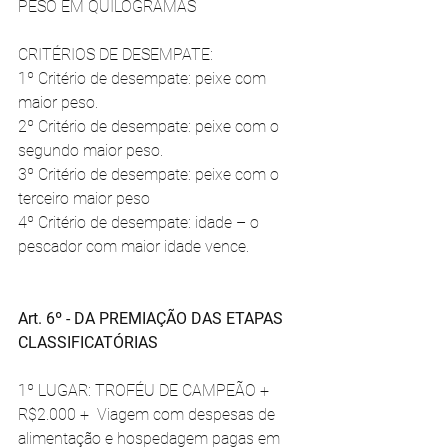
PESO EM QUILOGRAMAS
CRITÉRIOS DE DESEMPATE: 
1º Critério de desempate: peixe com 
maior peso. 
2º Critério de desempate: peixe com o 
segundo maior peso. 
3º Critério de desempate: peixe com o 
terceiro maior peso 
4º Critério de desempate: idade – o 
pescador com maior idade vence. 
Art. 6º - DA PREMIAÇÃO DAS ETAPAS 
CLASSIFICATÓRIAS 
1º LUGAR: TROFÉU DE CAMPEÃO + 
R$2.000 +  Viagem com despesas de 
alimentação e hospedagem pagas em 