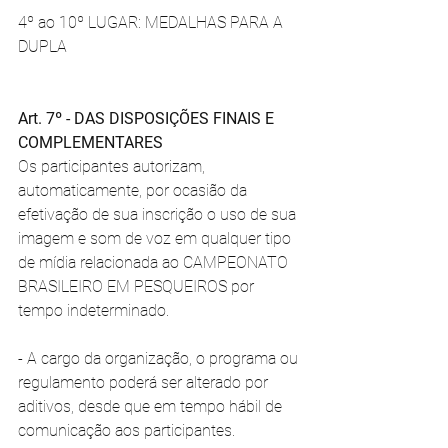
4º ao 10º LUGAR: MEDALHAS PARA A 
DUPLA 
Art. 7º - DAS DISPOSIÇÕES FINAIS E 
COMPLEMENTARES 
Os participantes autorizam, 
automaticamente, por ocasião da 
efetivação de sua inscrição o uso de sua 
imagem e som de voz em qualquer tipo 
de mídia relacionada ao CAMPEONATO 
BRASILEIRO EM PESQUEIROS por 
tempo indeterminado. 
- A cargo da organização, o programa ou 
regulamento poderá ser alterado por 
aditivos, desde que em tempo hábil de 
comunicação aos participantes. 