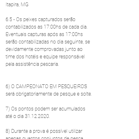
Itapira, MG
6.5 - Os peixes capturados serão 
contabilizados as 17:00hs de cada dia. 
Eventuais capturas após as 17:00hs 
serão contabilizadas no dia seguinte, se 
devidamente comprovadas junto ao 
time dos hotéis e equipe responsável 
pela assistência pescaria.
6) O CAMPEONATO EM PESQUEIROS 
será obrigatoriamente de pesque e solte. 
7) Os pontos podem ser acumulados 
até o dia 31.12.2020. 
8) Durante a prova é possível utilizar 
apenas quantos conjuntos de pesca 