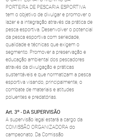
PORTEIRA DE PESCARIA ESPORTIVA 
tem o objetivo de divulgar e promover o 
lazer e a integração através da prática de 
pesca esportiva. Desenvolver o potencial 
da pesca esportiva com seriedade, 
qualidade e técnicas que exigem o 
segmento. Promover a preservação e 
educação ambiental dos pescadores 
através da divulgação e práticas 
sustentáveis e que normatizam a pesca 
esportiva visando, principalmente, o 
combate de materiais e atitudes 
poluentes e predatórias. 
Art. 3º - DA SUPERVISÃO 
A supervisão legal estará a cargo da 
COMISSÃO ORGANIZADORA do 
campeonato. Da Comissão 