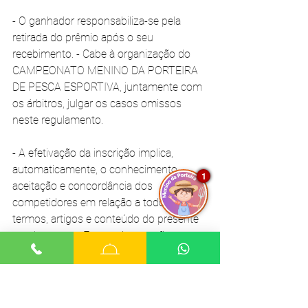
- O ganhador responsabiliza-se pela 
retirada do prêmio após o seu 
recebimento. - Cabe à organização do 
CAMPEONATO MENINO DA PORTEIRA 
DE PESCA ESPORTIVA, juntamente com 
os árbitros, julgar os casos omissos 
neste regulamento. 
- A efetivação da inscrição implica, 
automaticamente, o conhecimento, 
1
aceitação e concordância dos 
competidores em relação a todos os 
termos, artigos e conteúdo do presente 
regulamento. - Eventuais questões 
relacionadas ao evento serão dirimidas, 
se assim for necessário, no Foro da 
Comarca de Ouro Fino - MG.