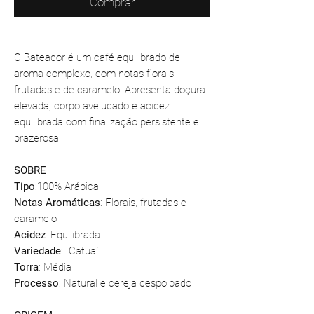
Comprar
O Bateador é um café equilibrado de
aroma complexo, com notas florais,
frutadas e de caramelo. Apresenta doçura
elevada, corpo aveludado e acidez
equilibrada com finalização persistente e
prazerosa.
SOBRE
Tipo
:100% Arábica
Notas Aromáticas
: Florais, frutadas e
caramelo
Acidez
: Equilibrada
Variedade
: Catuaí
Torra
: Média
Processo
: Natural e cereja despolpado