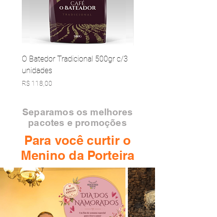
O Batedor Tradicional 500gr c/3
O Batedor Gourmet 500g
unidades
unidades
Preço
Preço
R$ 118,00
R$ 445,00
Separamos os melhores
pacotes e promoções
Para você curtir o
Menino da Porteira