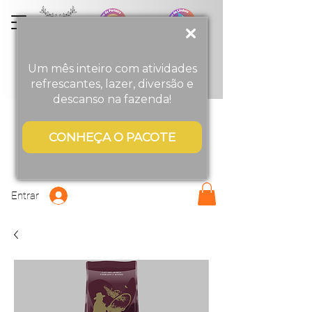
Menino
da
Porteira
Turismo Rural
Um mês inteiro com atividades
refrescantes, lazer, diversão e
descanso na fazenda!
CONHEÇA O PACOTE
Entrar