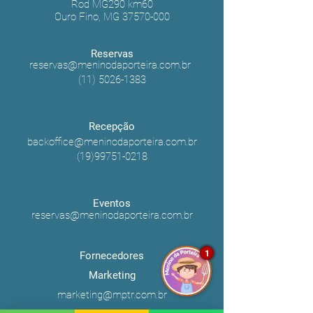
Rod MG290 km60
Ouro Fino, MG
37570-000
Reservas
reservas@meninodaporteira.com.br
(11) 5026-1383
Recepção
backoffice@meninodaporteira.com.br
(19)99751-0218
Eventos
reservas@meninodaporteira.com.br
1
Fornecedores
Marketing
marketing@mptr.com.br