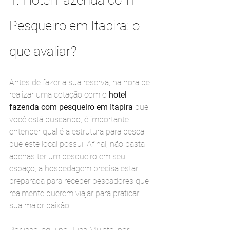
Pesqueiro em Itapira: o 
que avaliar?
Antes de fazer a sua reserva, na hora de 
realizar uma cotação com o 
hotel 
fazenda com pesqueiro em Itapira
 que 
você está buscando, é importante 
entender qual é a estrutura para pesca 
que este local possui. Afinal, não basta 
apenas ter um pesqueiro em seu 
espaço, a hospedagem precisa estar 
preparada para receber pescadores que 
realmente querem viajar para praticar 
sua maior paixão.