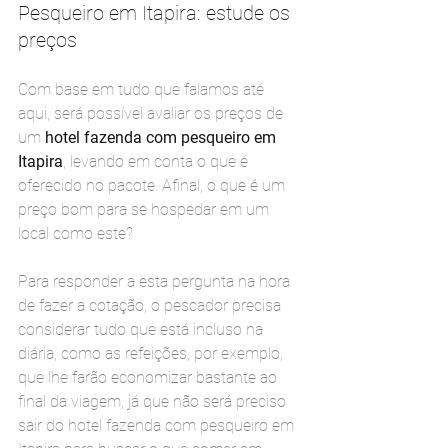
Pesqueiro em Itapira: estude os 
preços
Com base em tudo que falamos até 
aqui, será possível avaliar os preços de 
um 
hotel fazenda com pesqueiro em 
Itapira
, levando em conta o que é 
oferecido no pacote. Afinal, o que é um 
preço bom para se hospedar em um 
local como este?
Para responder a esta pergunta na hora 
de fazer a cotação, o pescador precisa 
considerar tudo que está incluso na 
diária, como as refeições, por exemplo, 
que lhe farão economizar bastante ao 
final da viagem, já que não será preciso 
sair do hotel fazenda com pesqueiro em 