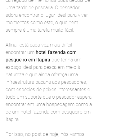
carregado de memórias boas depois de 
uma tarde de pescaria. O pescador 
adora encontrar o lugar ideal para viver 
momentos como este, o que nem 
sempre é uma tarefa muito fácil.
Afinal, está cada vez mais difícil 
encontrar um 
hotel fazenda com 
pesqueiro em Itapira 
que tenha um 
espaço ideal para pesca em meio à 
natureza e que ainda ofereça uma 
infraestrutura bacana aos pescadores, 
com espécies de peixes interessantes e 
todo um suporte que o pescador espera 
encontrar em uma hospedagem como a 
de um hotel fazenda com pesqueiro em 
Itapira.
Por isso, no post de hoje, nós vamos 