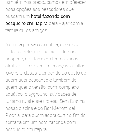
também nos preocupamos em oferecer 
boas opções aos pescadores que 
buscam um 
hotel fazenda com 
pesqueiro em Itapira 
para viajar com a 
família ou os amigos.
Além da pensão completa, que inclui 
todas as refeições na diária do nosso 
hóspede, nós também temos vários 
atrativos que divertem crianças, adultos, 
jovens e idosos, atendendo ao gosto de 
quem quer descanso e também de 
quem quer diversão, com: complexo 
aquático, playground, atividades de 
turismo rural e até tirolesa. Sem falar na 
nossa piscina e do Bar Menotti del 
Picchia, para quem adora curtir o fim de 
semana em um hotel fazenda com 
pesqueiro em Itapira.