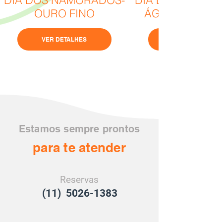
OURO FINO
ÁGUAS DE LIN
VER DETALHES
Estamos sempre prontos
para te atender
Reservas
(11) 5026-1383