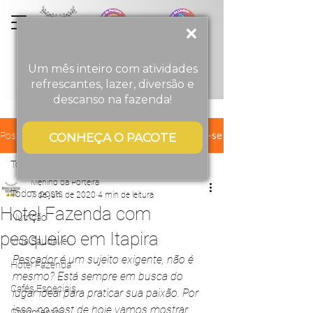
Menino
da
Porteira
Turismo Rural
Um mês inteiro com atividades
refrescantes, lazer, diversão e
descanso na fazenda!
Registre-se
Post
CONHEÇA O PACOTE
Todos posts
Menino da Porteira
Todos posts
7 de jun. de 2020
4 min de leitura
Hotel Fazenda com
Nutrição
pesqueiro em Itapira
Vida Saudável
Pescador é um sujeito exigente, não é 
Hotel Fazenda
mesmo? Está sempre em busca do 
Cafés Especiais
lugar ideal para praticar sua paixão. Por 
isso, no post de hoje vamos mostrar 
Casamentos