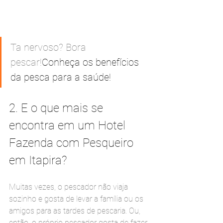
Ta nervoso? Bora 
pescar!
Conheça os benefícios 
da pesca para a saúde!
2. E o que mais se 
encontra em um Hotel 
Fazenda com Pesqueiro 
em Itapira?
Muitas vezes, o pescador não viaja 
sozinho e gosta de levar a família ou os 
amigos para as tardes de pescaria. Ou, 
então, o próprio pescador gosta de fazer 